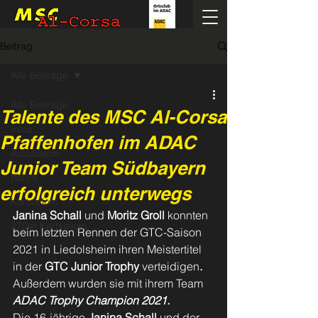
Beitrag
Alle Beiträge
Alle Beiträge
Talente des MSC Al-Corsa
Infos
Pfaffenhofen im ADAC
Autoslalom
Junior Team Südbayern
Rallye
erfolgreich unterwegs
Kartslalom
Janina Schall 
und
 Moritz Groll 
konnten 
270er Kartslalom
beim letzten Rennen der GTC-Saison 
2021 in Liedolsheim ihren Meistertitel 
in der 
GTC Junior Trophy
 verteidigen
.
Außerdem wurden sie mit ihrem Team 
ADAC Trophy Champion 2021.
Die 16-jährige 
Janina Schall 
und der 