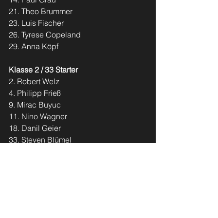
21. Theo Brummer
23. Luis Fischer
26. Tyrese Copeland
29. Anna Köpf
Klasse 2 / 33 Starter
2. Robert Welz
4. Philipp Frieß
9. Mirac Buyuc
11. Nino Wagner
18. Danil Geier
33. Steven Blümel
Klasse 3 / 32 Starter
1. Leon Armin Goldschmid
2. Matteo Schall
27. Kristina Geier
28. Jona Fischer