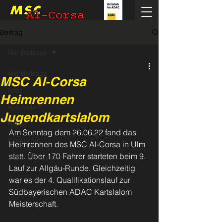
Beitrag
Alle Beiträge
Alle Beiträge
MSC Al-Corsa
Infos
Heimrennen
Autoslalom
Jugendkartslalom
Rallye
Am Sonntag dem 26.06.22 fand das 
Kartslalom
Heimrennen des MSC Al-Corsa in Ulm 
statt. Über 170 Fahrer starteten beim 9. 
270er Kartslalom
Lauf zur Allgäu-Runde. Gleichzeitig 
war es der 4. Qualifikationslauf zur 
Südbayerischen ADAC Kartslalom 
Meisterschaft.