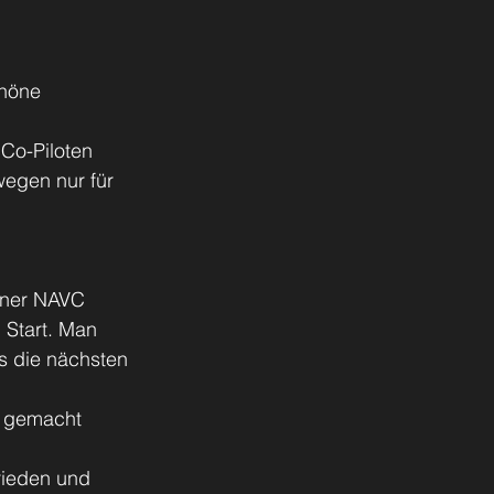
höne 
Co-Piloten 
wegen nur für 
ner NAVC 
 Start. Man 
s die nächsten 
o gemacht 
rieden und 